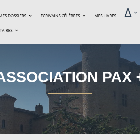
‎Δ
MES DOSSIERS
ECRIVAINS CÉLÈBRES
MES LIVRES
ITAIRES
ASSOCIATION PAX 