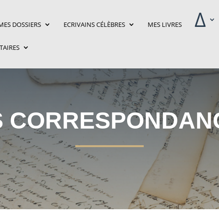
‎Δ
MES DOSSIERS
ECRIVAINS CÉLÈBRES
MES LIVRES
ITAIRES
S CORRESPONDAN