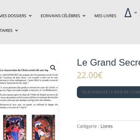
‎Δ
MES DOSSIERS
ECRIVAINS CÉLÈBRES
MES LIVRES
ITAIRES
Le Grand Secr
22.00
€
TÉLÉCHARGER LE BON DE CO
Catégorie :
Livres