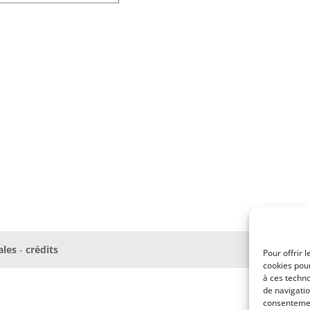
ales
-
crédits
Pour offrir 
cookies pour
à ces techn
de navigatio
consentement